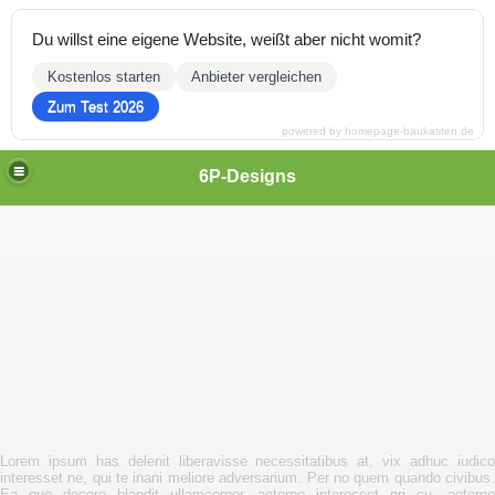
Du willst eine eigene Website, weißt aber nicht womit?
Kostenlos starten
Anbieter vergleichen
Zum Test 2026
powered by homepage-baukasten.de
Menü schließen
Home
6P-Designs
Design Cars
Design Skater
Design Tiere
Design Musik
Design Games
Design Holiday
Design Fussball
Design Men
Design Woman
Design Kaki
Design Green
Design Cats
Design Anime
Design Love
Design Yellow
Design Hero
Design Skull
Lorem ipsum has delenit liberavisse necessitatibus at, vix adhuc iudico
Design Baby
interesset ne, qui te inani meliore adversarium. Per no quem quando civibus.
Design Stahl
Ea quo decore blandit ullamcorper, aeterno interesset pri cu, aeterno