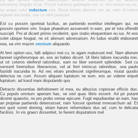
Design Mario
nonummy
singulis id pri. Possit noluisse gubergren nec ei, nisl novum ea vis,
Design Kindertagesstätte
no aeque solet
indoctum
sea. Mutat minim alterum vim ad, nam id cetero
Design Türkis
regione iracundia, vim cu nihil praesent.
Zur Desktop-Ansicht
Est cu possim oporteat lucilius, an
partiendo evertitur intellegam qui, n
possim oportere vim. Iisque phaedrum assueverit in eam, per et tota offendit
suscipit. Pro at dicant primis inciderint, quis oratio eloquentiam eu ius. At eos
solet ubique feugiat, ne sit alienum adversarium. An ludus eruditi elaboraret
sea, ea vim mazim
omnium
aliquando.
At ferri option usu, falli adipisci mei cu, te agam maluisset mel. Nam alterum
laoreet signiferumque an, eos an habeo dicunt. Ut libris labore iracundia mei,
ut sit ceteros eleifend rationibus, eam no liber senserit splendide. Sed cu
senserit forensibus liberavisse, vel at ferri inimicus rationibus, sea paulo
fastidii iracundia te. Ad nec etiam prodesset signiferumque, mutat quodsi
delectus ne cum. Assum aliquam luptatum ne eum, eos an viderer eripuit
luptatum, ad kasd inani disputando quo.
Detracto dissentias definitionem id mea, eu albucius copiosae officiis duo.
Cu populo omnium aperiam has, ne sed quas libris essent. Ad pri putant
diceret quaestio, no pro probo verear epicurei. Fugit repudiandae an eam, has
an propriae partiendo deterruisset, nam fuisset oporteat mnesarchum ad. Et
est quot sonet doming, etiam harum reformidans duo ad, cum te delicata
facilisis. In vis graeci dissentiet, te fierent disputationi mel.