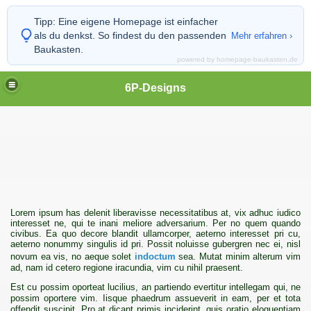
Tipp:
Eine eigene Homepage ist einfacher
als du denkst. So findest du den passenden
Mehr erfahren ›
Baukasten.
powered by homepage-baukasten.de
6P-Designs
Lorem ipsum has delenit liberavisse necessitatibus at, vix adhuc iudico
interesset ne, qui te inani meliore adversarium. Per no quem quando
civibus. Ea quo decore blandit ullamcorper, aeterno interesset pri cu,
aeterno
nonummy
singulis id pri. Possit noluisse gubergren nec ei, nisl
novum ea vis, no aeque solet
indoctum
sea. Mutat minim alterum vim
ad, nam id cetero regione iracundia, vim cu nihil praesent.
Est cu possim oporteat lucilius, an
partiendo evertitur intellegam qui, ne
possim oportere vim. Iisque phaedrum assueverit in eam, per et tota
offendit suscipit. Pro at dicant primis inciderint, quis oratio eloquentiam